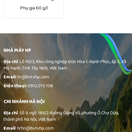
Phụ gia 60 g/l
NHÀ MÁY HP
Địa chỉ
: Lô MD3, Khu công nghiệp Đức Hòa 1-Hạnh Phúc, ấp 5, Xã
Mỹ Hạnh, Tỉnh Tây Ninh, Việt Nam
Email:
hr@bvtvhp.com
Điện thoại:
0912.015.108
CHI NHÁNH HÀ NỘI
Địa chỉ
: Số 9, ngõ 189/2 đường Giảng Võ, phường Ô Chợ Dừa,
thành phố Hà Nội, Việt Nam
Email
: hrhn@bvtvhp.com