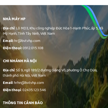
NHÀ MÁY HP
Địa chỉ
: Lô MD3, Khu công nghiệp Đức Hòa 1-Hạnh Phúc, ấp 5, Xã
Mỹ Hạnh, Tỉnh Tây Ninh, Việt Nam
Email:
hr@bvtvhp.com
Điện thoại:
0912.015.108
CHI NHÁNH HÀ NỘI
Địa chỉ
: Số 9, ngõ 189/2 đường Giảng Võ, phường Ô Chợ Dừa,
thành phố Hà Nội, Việt Nam
Email
: hrhn@bvtvhp.com
Điện thoại
: 02435.123.546
THÔNG TIN CẢNH BÁO