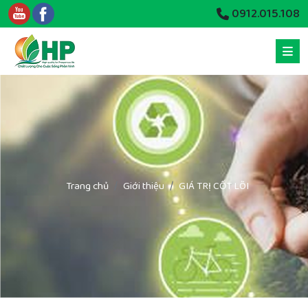
0912.015.108
Trang chủ
Giới thiệu
GIÁ TRỊ CỐT LÕI