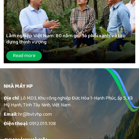
Lâm nghiệp Việt Nam: 80 năm giữ 'lá phổi xanh' và tạo
dựng thịnh vượng
Read more
NHÀ MÁY HP
Địa chỉ
: Lô MD3, Khu công nghiệp Đức Hòa 1-Hạnh Phúc, ấp 5, Xã
Mỹ Hạnh, Tỉnh Tây Ninh, Việt Nam
Email:
hr@bvtvhp.com
Điện thoại:
0912.015.108