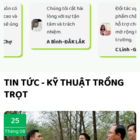
Chúng tôi rất hài
Đối tác uy tín sản
lòng với sự tận
phẩm chất lượng,
tâm và trách
hỗ trợ chúng tôi
nhiệm.
mở rộng thị
trường.
A Bình-ĐẮK LẮK
C Linh -Gia Lai
TIN TỨC - KỸ THUẬT TRỒNG
TRỌT
25
Tháng 08