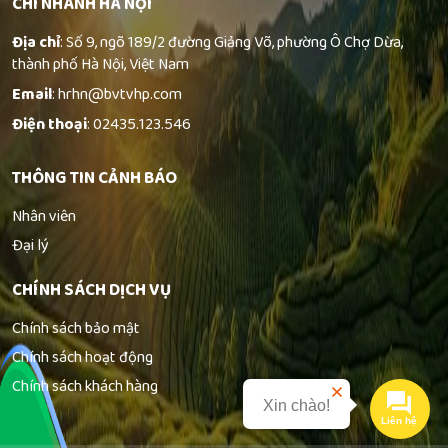
CHI NHÁNH HÀ NỘI
Địa chỉ
: Số 9, ngõ 189/2 đường Giảng Võ, phường Ô Chợ Dừa,
thành phố Hà Nội, Việt Nam
Email
: hrhn@bvtvhp.com
Điện thoại
: 02435.123.546
THÔNG TIN CẢNH BÁO
Nhân viên
Đại lý
CHÍNH SÁCH DỊCH VỤ
Chính sách bảo mật
Chính sách hoạt động
Chính sách khách hàng
Xin chào!