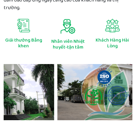
đảm bảo đáp ứng ngày càng cao của khách hàng và thị
trường.
Giải thưởng Bằng
Khách Hàng Hài
Nhân viên Nhiệt
khen
Lòng
huyết-tận tâm