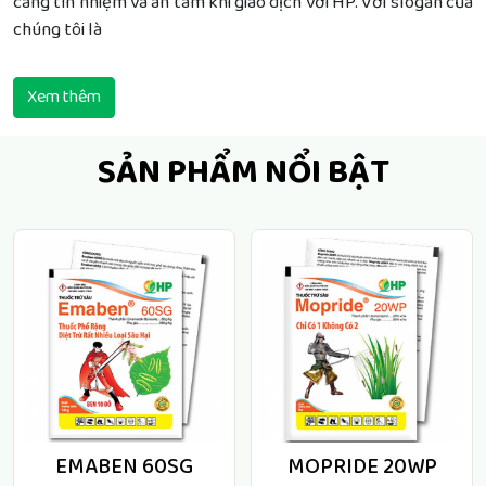
càng tín nhiệm và an tâm khi giao dịch với HP. Với slogan của
chúng tôi là
Xem thêm
SẢN PHẨM NỔI BẬT
EMABEN 60SG
MOPRIDE 20WP