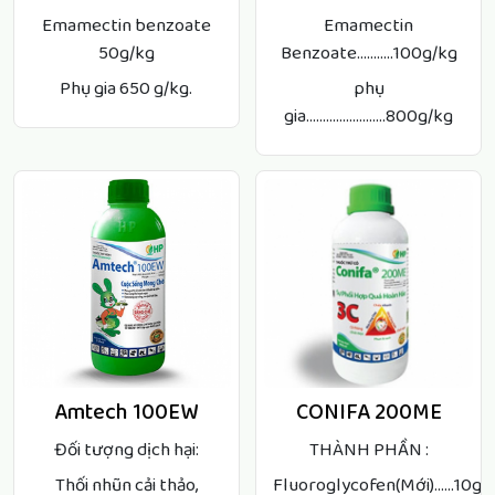
Emamectin benzoate
Emamectin
50g/kg
Benzoate...........100g/kg
Phụ gia 650 g/kg.
phụ
gia........................800g/kg
Amtech 100EW
CONIFA 200ME
Đối tượng dịch hại:
THÀNH PHẦN :
Thối nhũn cải thảo,
Fluoroglycofen(Mới)......10g/