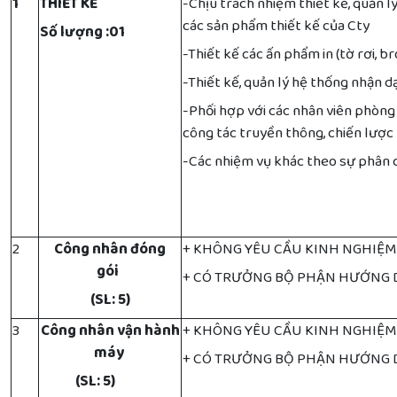
1
THIẾT KẾ
-Chịu trách nhiệm thiết kế, quản l
các sản phẩm thiết kế của Cty
Số lượng :01
-
Thiết kế các ấn phẩm in (tờ rơi, bro
-
Thiết kế, quản lý hệ thống nhận 
-
Phối hợp với các nhân viên phòng
công tác truyền thông, chiến lược
-
Các nhiệm vụ khác theo sự phân 
2
Công nhân đóng
+ KHÔNG YÊU CẦU KINH NGHIỆ
gói
+ CÓ TRƯỞNG BỘ PHẬN HƯỚNG
(SL: 5)
3
Công nhân vận hành
+ KHÔNG YÊU CẦU KINH NGHIỆ
máy
+ CÓ TRƯỞNG BỘ PHẬN HƯỚNG
(SL: 5)