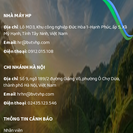
NHÀ MÁY HP
Địa chỉ
: Lô MD3, Khu công nghiệp Đức Hòa 1-Hạnh Phúc, ấp 5, Xã
Mỹ Hạnh, Tỉnh Tây Ninh, Việt Nam
Email:
hr@bvtvhp.com
Điện thoại:
0912.015.108
CHI NHÁNH HÀ NỘI
Địa chỉ
: Số 9, ngõ 189/2 đường Giảng Võ, phường Ô Chợ Dừa,
thành phố Hà Nội, Việt Nam
Email
: hrhn@bvtvhp.com
Điện thoại
: 02435.123.546
THÔNG TIN CẢNH BÁO
Nhân viên