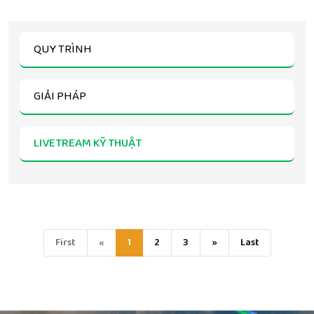
QUY TRÌNH
GIẢI PHÁP
LIVETREAM KỸ THUẬT
First
«
1
2
3
»
Last