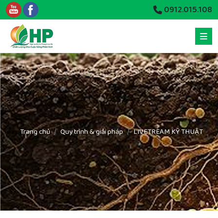
0912.015.108
Trang chủ
Quy trình & giải pháp
LIVETREAM KỸ THUẬT