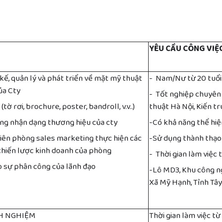
YÊU CẦU CÔNG VIỆ
kế, quản lý và phát triển về mặt mỹ thuật
- Nam/Nư từ 20 tuổi 
ủa Cty
-
Tốt nghiệp chuyên
tờ rơi, brochure, poster, bandroll, v.v..)
thuật Hà Nội, Kiến trú
hống nhận dạng thương hiệu của cty
-
Có khả năng thể hiệ
viên phòng sales marketing thực hiện các
-
Sử dụng thành thạo
chiến lược kinh doanh của phòng
- Thời gian làm việc
o sự phân công của lãnh đạo
-Lô MD3, Khu công n
Xã Mỹ Hạnh, Tỉnh Tây
NH NGHIỆM
Thời gian làm việc t