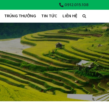
0912.015.108
TRÚNG THƯỞNG
TIN TỨC
LIÊN HỆ