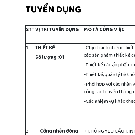
TUYỂN DỤNG
STT
VỊ TRÍ TUYỂN DỤNG
MÔ TẢ CÔNG VIỆC
1
THIẾT KẾ
-Chịu trách nhiệm thiết 
các sản phẩm thiết kế c
Số lượng :01
-
Thiết kế các ấn phẩm in (
-
Thiết kế, quản lý hệ t
-
Phối hợp với các nhân 
công tác truyền thông, 
-
Các nhiệm vụ khác the
2
Công nhân đóng
+ KHÔNG YÊU CẦU KI