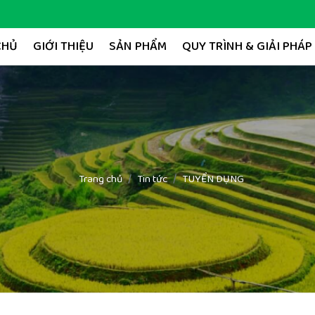
CHỦ
GIỚI THIỆU
SẢN PHẨM
QUY TRÌNH & GIẢI PHÁP
Trang chủ
Tin tức
TUYỂN DỤNG