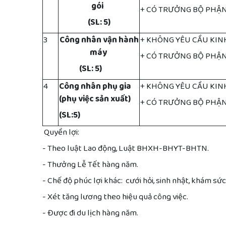
gói
+ CÓ TRƯỞNG BỘ PHẬ
(SL: 5)
3
Công nhân vận hành
+ KHÔNG YÊU CẦU KI
máy
+ CÓ TRƯỞNG BỘ PHẬ
(SL: 5)
4
Công nhân phụ gia
+ KHÔNG YÊU CẦU KI
(phụ việc sản xuất)
+ CÓ TRƯỞNG BỘ PHẬ
(SL:5)
Quyền lợi:
- Theo luật Lao động, Luật BHXH-BHYT-BHTN.
- Thưởng Lễ Tết hàng năm.
- Chế độ phúc lợi khác: cưới hỏi, sinh nhật, khám sức
- Xét tăng lương theo hiệu quả công việc.
- Được đi du lịch hàng năm.