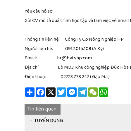
Yêu cầu hồ sơ:
Gửi CV mô tả quá trình học tập và làm việc về email 
Thông tin liên hệ: Công Ty Cp Nông Nghiệp HP
Người liên hệ:
0912.015.108
(A.Kỳ)
Email:
hr@bvtvhp.com
Địa chỉ: Lô MD3, Khu công nghiệp Đức Hòa 1-Hạn
Điện thoại: 02723 778 247 ( Gặp Mai)
Share
Facebook
X
Twitter
Messenger
Telegram
WeChat
WhatsApp
Tin liên quan:
TUYỂN DỤNG