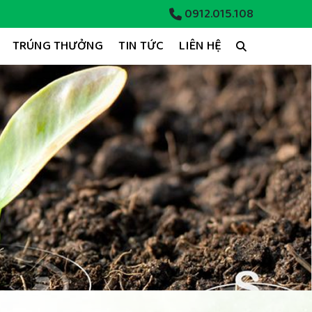
0912.015.108
TRÚNG THƯỞNG
TIN TỨC
LIÊN HỆ