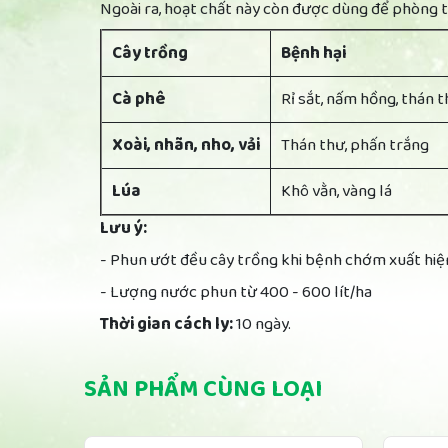
Ngoài ra, hoạt chất này còn được dùng để phòng t
Cây trồng
Bệnh hại
Cà phê
Rỉ sắt, nấm hồng, thán 
Xoài, nhãn, nho, vải
Thán thư, phấn trắng
Lúa
Khô vằn, vàng lá
Lưu ý:
- Phun ướt đều cây trồng khi bệnh chớm xuất hiệ
- Lượng nước phun từ 400 - 600 lít/ha
Thời gian cách ly:
10 ngày.
SẢN PHẨM CÙNG LOẠI