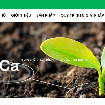
CHỦ
GIỚI THIỆU
SẢN PHẨM
QUY TRÌNH & GIẢI PHÁP
Trang chủ
Sản phẩm
THUỐC TRỪ BỆNH