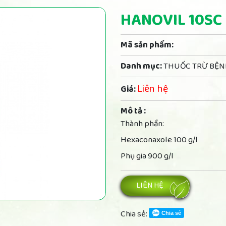
HANOVIL 10SC
Mã sản phẩm:
Danh mục:
THUỐC TRỪ BỆ
Liên hệ
Giá:
Mô tả :
Thành phần:
Hexaconaxole 100 g/l
Phụ gia 900 g/l
LIÊN HỆ
Chia sẻ:
Chia sẻ