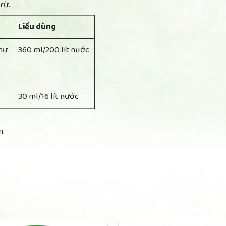
rừ.
Liều dùng
thư
360 ml/200 lít nước
30 ml/16 lít nước
n.