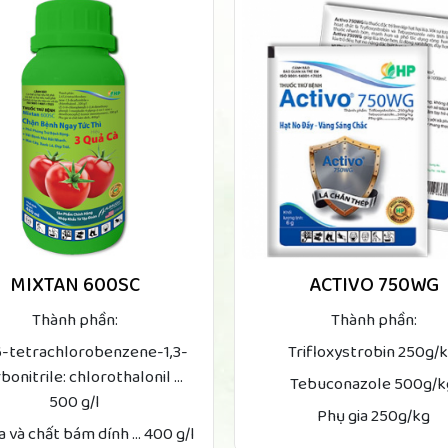
MIXTAN 600SC
ACTIVO 750WG
Thành phần:
Thành phần:
,6-tetrachlorobenzene-1,3-
Trifloxystrobin 250g/
bonitrile: chlorothalonil ...
Tebuconazole 500g/
500 g/l
Phụ gia 250g/kg
a và chất bám dính ... 400 g/l