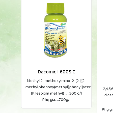
Dacomicl-600S.C
Methyl 2-methoxyimino-2-[2-[(2-
methylphenoxy)methyl]phenyl]acetate
2,4,5
(Kresoxim methyl) . . . 300 g/l
dicar
Phụ gia.....700g/l
Phụ gi